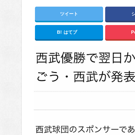
ツイート
B!
はてブ
P