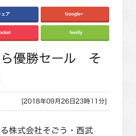
シェア
Google+
ocket
feedly