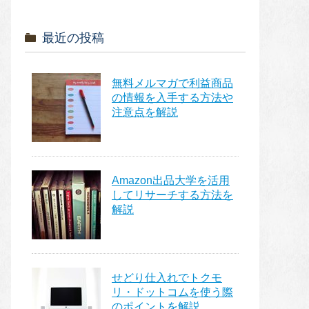
最近の投稿
無料メルマガで利益商品
の情報を入手する方法や
注意点を解説
Amazon出品大学を活用
してリサーチする方法を
解説
せどり仕入れでトクモ
リ・ドットコムを使う際
のポイントを解説