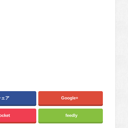
シェア
Google+
ocket
feedly