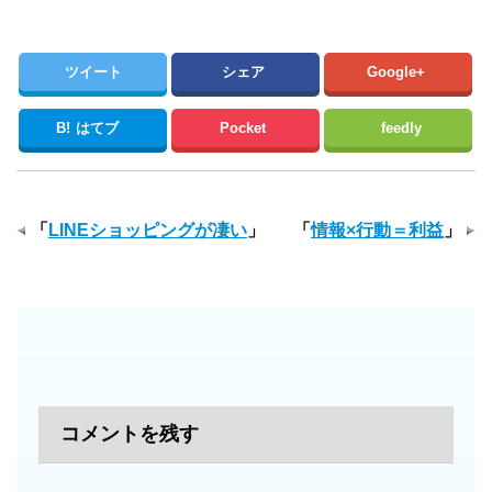
ツイート
シェア
Google+
B!
はてブ
Pocket
feedly
「
LINEショッピングが凄い
」
「
情報×行動＝利益
」
コメントを残す