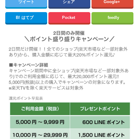
ツイート
シェア
Google+
B!
はてブ
Pocket
feedly