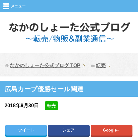
メニュー
なかのしょーた公式ブログ
TOP
転売
広島カープ優勝セール関連
2018年9月30日
転売
ツイート
シェア
Google+