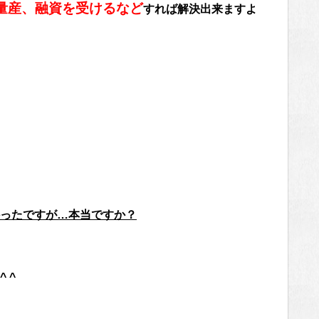
量産、融資を受けるなど
すれば解決出来ますよ
ったですが…本当ですか？
 ^