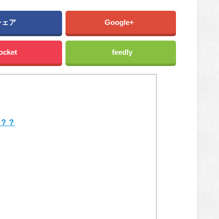
シェア
Google+
ocket
feedly
？？