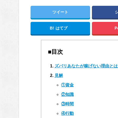
ツイート
B!
はてブ
P
■目次
ズバリあなたが稼げない理由とは
見解
①資金
②知識
③時間
④行動