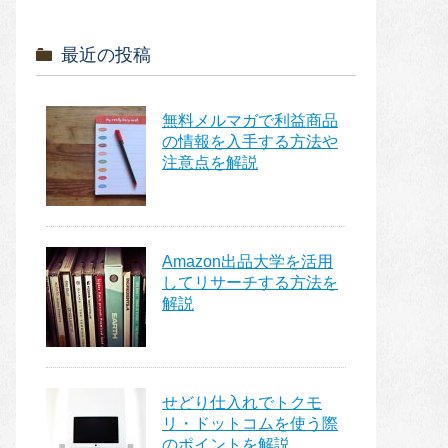
最近の投稿
無料メルマガで利益商品
の情報を入手する方法や
注意点を解説
Amazon出品大学を活用
してリサーチする方法を
解説
せどり仕入れでトクモ
リ・ドットコムを使う際
のポイントを解説