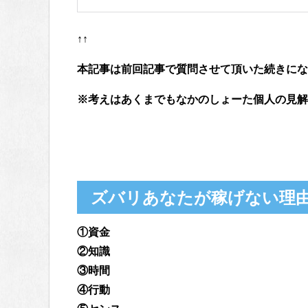
↑↑
本記事は前回記事で質問させて頂いた続きにな
※考えはあくまでもなかのしょーた個人の見解
ズバリあなたが稼げない理
①資金
②知識
③時間
④行動