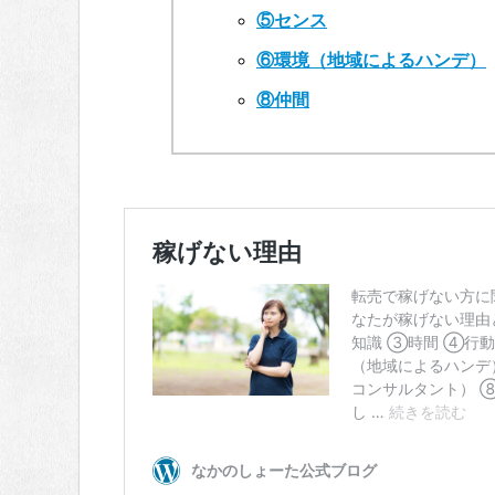
⑤センス
⑥環境（地域によるハンデ）
⑧仲間