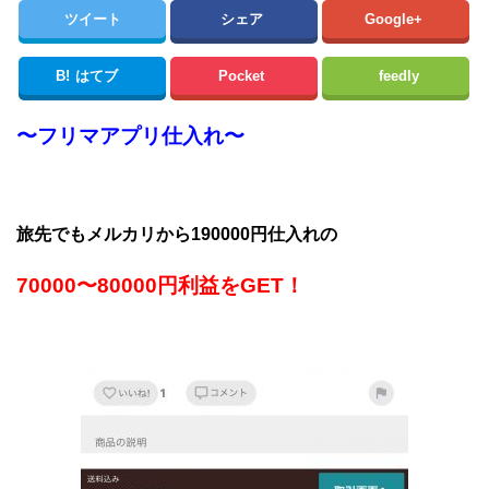
ツイート
シェア
Google+
B!
はてブ
Pocket
feedly
〜フリマアプリ仕入れ〜
旅先でもメルカリから190000円仕入れの
70000〜80000円利益をGET！