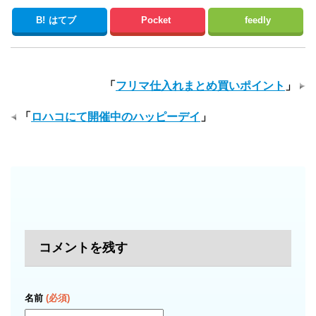
B!
はてブ
Pocket
feedly
「
フリマ仕入れまとめ買いポイント
」
「
ロハコにて開催中のハッピーデイ
」
コメントを残す
名前
(必須)