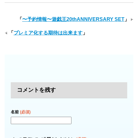
「
〜予約情報〜遊戯王20thANNIVERSARY SET
」
「
プレミア化する期待は出来ます
」
コメントを残す
名前
(必須)