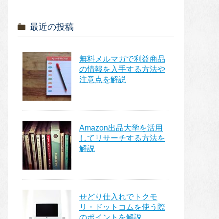
最近の投稿
無料メルマガで利益商品
の情報を入手する方法や
注意点を解説
Amazon出品大学を活用
してリサーチする方法を
解説
せどり仕入れでトクモ
リ・ドットコムを使う際
のポイントを解説