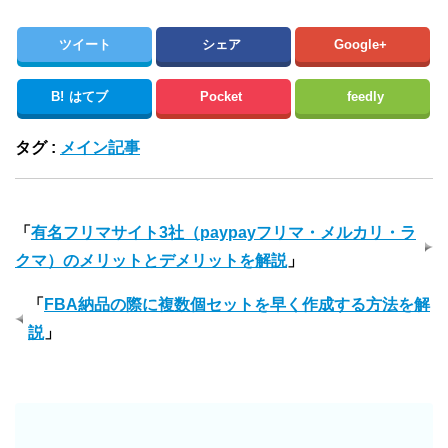
ツイート
シェア
Google+
B!
はてブ
Pocket
feedly
タグ :
メイン記事
「
有名フリマサイト3社（paypayフリマ・メルカリ・ラ
クマ）のメリットとデメリットを解説
」
「
FBA納品の際に複数個セットを早く作成する方法を解
説
」