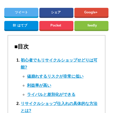
ツイート
シェア
Google+
B!
はてブ
Pocket
feedly
■目次
初心者でもリサイクルショップせどりは可
能?
値崩れするリスクが非常に低い
利益率が高い
ライバルと差別化ができる
リサイクルショップ仕入れの具体的な方法
とは?