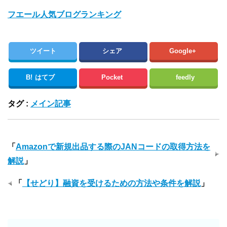
フエール人気ブログランキング
ツイート
シェア
Google+
B!
はてブ
Pocket
feedly
タグ :
メイン記事
「
Amazonで新規出品する際のJANコードの取得方法を
解説
」
「
【せどり】融資を受けるための方法や条件を解説
」