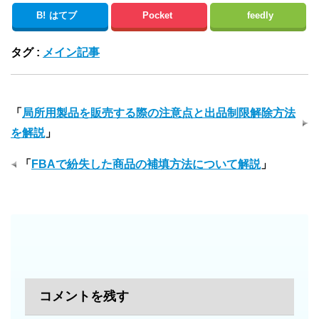
B!
はてブ
Pocket
feedly
タグ :
メイン記事
「
局所用製品を販売する際の注意点と出品制限解除方法
を解説
」
「
FBAで紛失した商品の補填方法について解説
」
コメントを残す