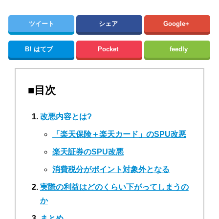
ツイート
シェア
Google+
B!
はてブ
Pocket
feedly
■目次
改悪内容とは?
「楽天保険＋楽天カード」のSPU改悪
楽天証券のSPU改悪
消費税分がポイント対象外となる
実際の利益はどのくらい下がってしまうの
か
まとめ