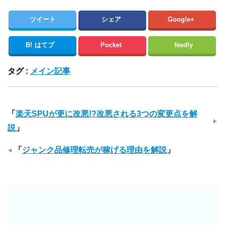
ツイート
シェア
Google+
B!
はてブ
Pocket
feedly
タグ :
メイン記事
「
楽天SPUが更に改悪!?改悪される3つの変更点を解
説
」
「
ジャンク品修理転売が稼げる理由を解説
」