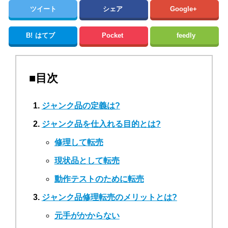
ツイート
シェア
Google+
B!
はてブ
Pocket
feedly
■目次
ジャンク品の定義は?
ジャンク品を仕入れる目的とは?
修理して転売
現状品として転売
動作テストのために転売
ジャンク品修理転売のメリットとは?
元手がかからない