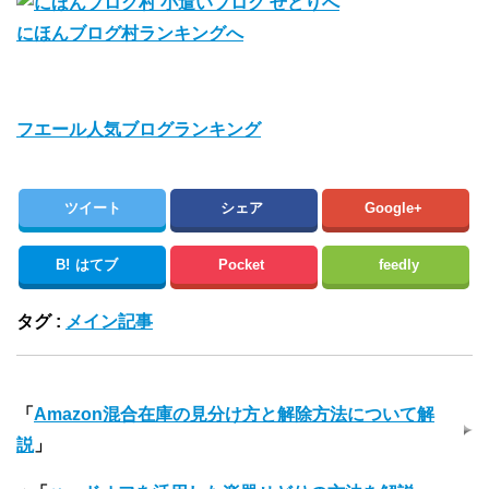
にほんブログ村ランキングへ
フエール人気ブログランキング
ツイート
シェア
Google+
B!
はてブ
Pocket
feedly
タグ :
メイン記事
「
Amazon混合在庫の見分け方と解除方法について解
説
」