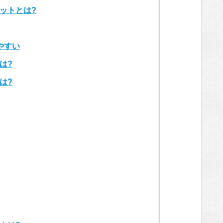
ットとは?
やすい
は?
は?