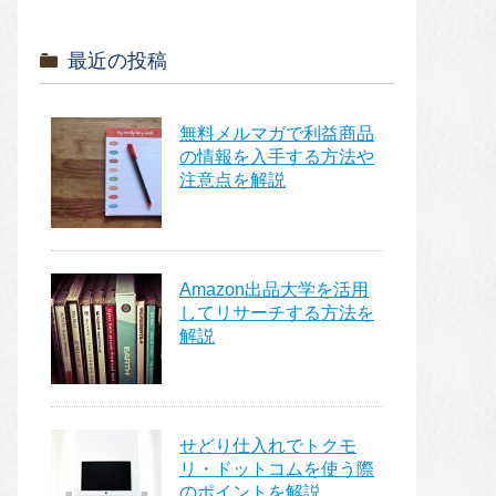
最近の投稿
無料メルマガで利益商品
の情報を入手する方法や
注意点を解説
Amazon出品大学を活用
してリサーチする方法を
解説
せどり仕入れでトクモ
リ・ドットコムを使う際
のポイントを解説