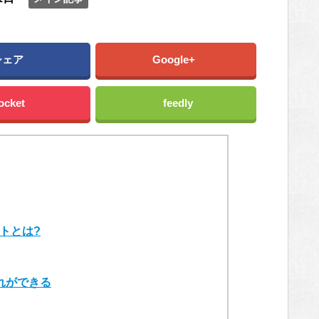
シェア
Google+
ocket
feedly
トとは?
れができる