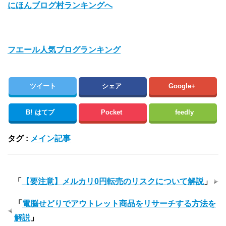
にほんブログ村ランキングへ
フエール人気ブログランキング
ツイート
シェア
Google+
B!
はてブ
Pocket
feedly
タグ :
メイン記事
「
【要注意】メルカリ0円転売のリスクについて解説
」
「
電脳せどりでアウトレット商品をリサーチする方法を
解説
」