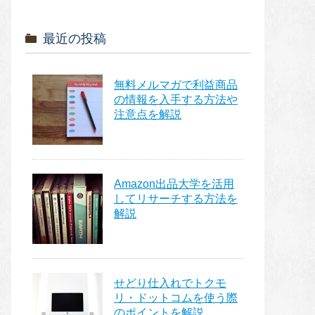
最近の投稿
無料メルマガで利益商品
の情報を入手する方法や
注意点を解説
Amazon出品大学を活用
してリサーチする方法を
解説
せどり仕入れでトクモ
リ・ドットコムを使う際
のポイントを解説