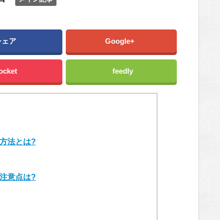
シェア
Google+
ocket
feedly
方法とは?
注意点は?