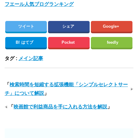
フエール人気ブログランキング
ツイート
シェア
Google+
B!
はてブ
Pocket
feedly
タグ :
メイン記事
「
検索時間を短縮する拡張機能「シンプルセレクトサー
チ」について解説
」
「
映画館で利益商品を手に入れる方法を解説
」