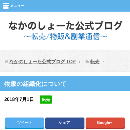
メニュー
なかのしょーた公式ブログ
TOP
転売
物販の組織化について
2018年7月1日
転売
ツイート
シェア
Google+