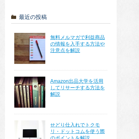
最近の投稿
無料メルマガで利益商品
の情報を入手する方法や
注意点を解説
Amazon出品大学を活用
してリサーチする方法を
解説
せどり仕入れでトクモ
リ・ドットコムを使う際
のポイントを解説