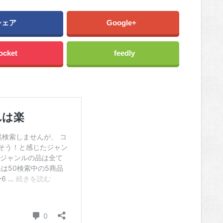
シェア
Google+
ocket
feedly