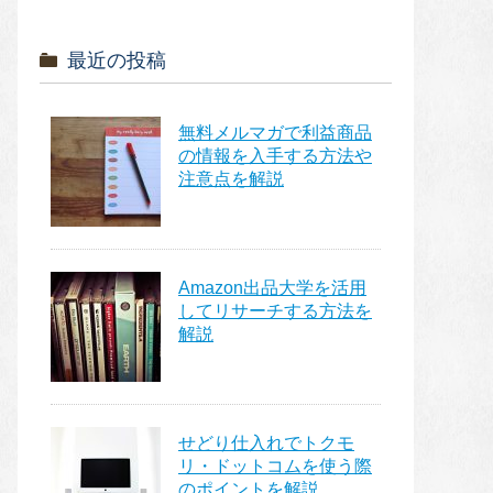
最近の投稿
無料メルマガで利益商品
の情報を入手する方法や
注意点を解説
Amazon出品大学を活用
してリサーチする方法を
解説
せどり仕入れでトクモ
リ・ドットコムを使う際
のポイントを解説