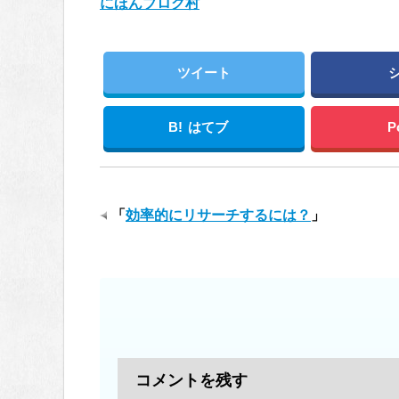
にほんブログ村
ツイート
B!
はてブ
P
「
効率的にリサーチするには？
」
コメントを残す