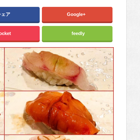
シェア
Google+
ocket
feedly