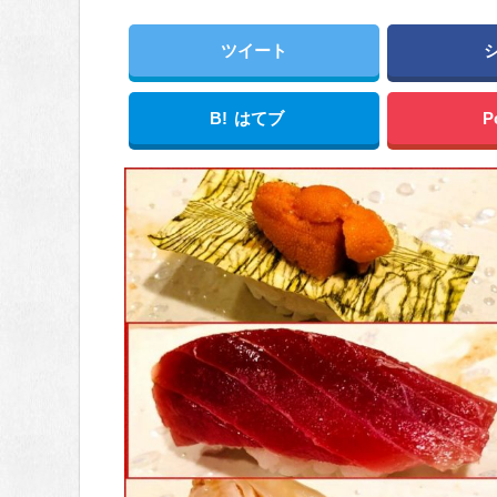
ツイート
B!
はてブ
P