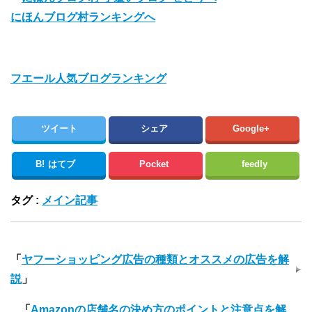
にほんブログ村ランキングへ
フエール人気ブログランキング
ツイート
シェア
Google+
B!
はてブ
Pocket
feedly
タグ :
メイン記事
「
ヤフーショッピング広告の種類とオススメの広告を解
説
」
「
Amazonの店舗名の決め方のポイントと注意点を解