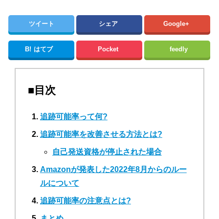
ツイート
シェア
Google+
B!
はてブ
Pocket
feedly
■目次
追跡可能率って何?
追跡可能率を改善させる方法とは?
自己発送資格が停止された場合
Amazonが発表した2022年8月からのルー
ルについて
追跡可能率の注意点とは?
まとめ