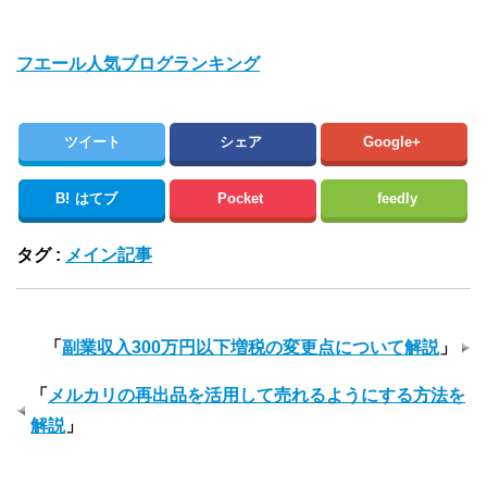
フエール人気ブログランキング
ツイート
シェア
Google+
B!
はてブ
Pocket
feedly
タグ :
メイン記事
「
副業収入300万円以下増税の変更点について解説
」
「
メルカリの再出品を活用して売れるようにする方法を
解説
」