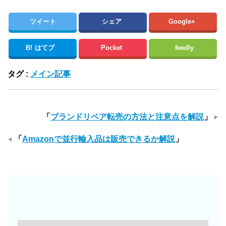
ツイート
シェア
Google+
B!
はてブ
Pocket
feedly
タグ :
メイン記事
「
ブランドリペア転売の方法と注意点を解説
」
「
Amazonで並行輸入品は販売できるか解説
」