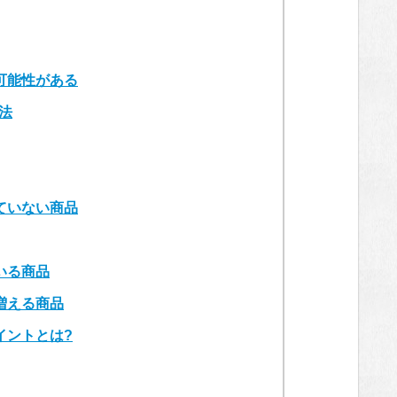
可能性がある
法
ていない商品
いる商品
増える商品
イントとは?