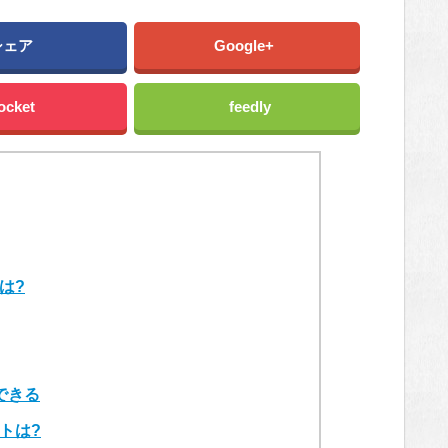
シェア
Google+
ocket
feedly
は?
できる
トは?