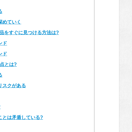
る
深めていく
商品をすぐに見つける方法は?
ンド
ンド
点とは?
る
リスクがある
?
ことは矛盾している?