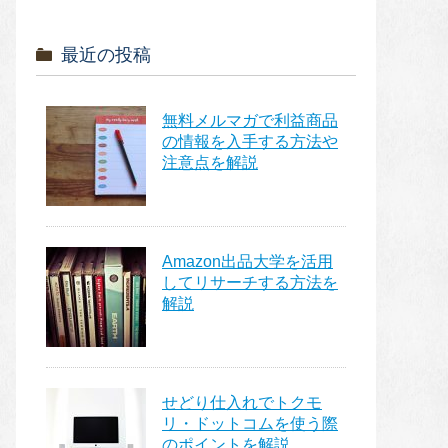
最近の投稿
無料メルマガで利益商品
の情報を入手する方法や
注意点を解説
Amazon出品大学を活用
してリサーチする方法を
解説
せどり仕入れでトクモ
リ・ドットコムを使う際
のポイントを解説