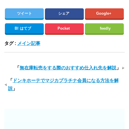
ツイート
シェア
Google+
B!
はてブ
Pocket
feedly
タグ :
メイン記事
「
無在庫転売をする際のおすすめ仕入れ先を解説
」
「
ドンキホーテでマジカプラチナ会員になる方法を解
説
」