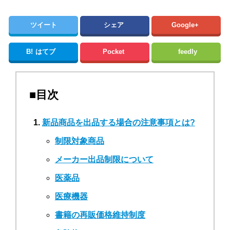
ツイート
シェア
Google+
B!
はてブ
Pocket
feedly
■目次
新品商品を出品する場合の注意事項とは?
制限対象商品
メーカー出品制限について
医薬品
医療機器
書籍の再販価格維持制度